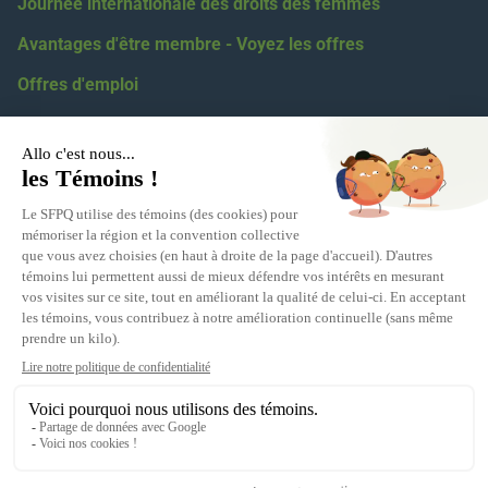
Journée internationale des droits des femmes
Avantages d'être membre - Voyez les offres
Offres d'emploi
Coordonnées
418 623-2424
1 855 623-2424
5100, boul. des Gradins, Québec, G2J 1N4
Relations médiatiques :
eric.levesque@sfpq.qc.ca
Obtenir votre numéro de section :
info@sfpq.qc.ca
Adresse courriel
info@sfpq.qc.ca
(Si vous travaillez pour la fonction publique ou parapublique,
écrivez-nous à partir de votre courriel personnel.)