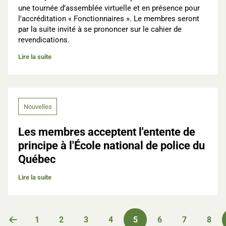
une tournée d’assemblée virtuelle et en présence pour
l'accréditation « Fonctionnaires ». Le membres seront
par la suite invité à se prononcer sur le cahier de
revendications.
Lire la suite
Nouvelles
Les membres acceptent l'entente de
principe à l'École national de police du
Québec
Lire la suite
Pagination
1
2
3
4
5
6
7
8
Page précédente