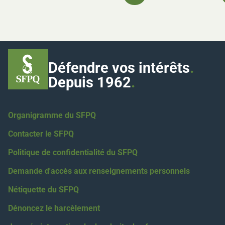
Défendre vos intérêts
.
Depuis 1962
.
Organigramme du SFPQ
Contacter le SFPQ
Politique de confidentialité du SFPQ
Demande d'accès aux renseignements personnels
Nétiquette du SFPQ
Dénoncez le harcèlement