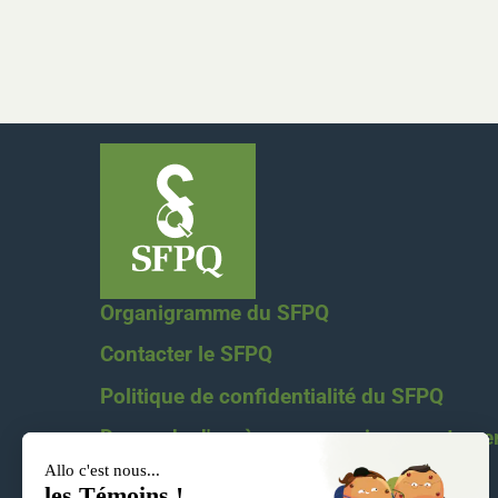
Organigramme du SFPQ
Contacter le SFPQ
Politique de confidentialité du SFPQ
Demande d'accès aux renseignements pe
Nétiquette du SFPQ