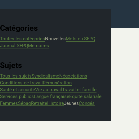
Catégories
Toutes les catégories
Nouvelles
Mots du SFPQ
Journal SFPQ
Mémoires
Sujets
Tous les sujets
Syndicalisme
Négociations
Conditions de travail
Rémunération
Santé et sécurité
Vie au travail
Travail et famille
Services publics
Langue française
Équité salariale
Femmes
Sépaq
Retraite
Histoire
Jeunes
Congés